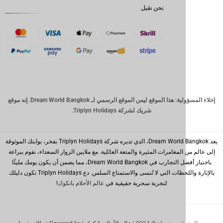
نحن نقبل
GBP
كرونة
دانمركية
فرنك
سويسري
كاد
الدولار
إخلاء المسؤولية: هذا الموقع ليس الموقع الرسمي لـ Dream World Bangkok. إنه موقع
الاسترالي
شريك لشركة Triplyn Holidays.
وون
كوري
جنوبي
يعد Dream World Bangkok، الذي تديره شركة Triplyn Holidays بفخر، بوابتك الموثوقة
المغامرات المثيرة والمتعة العائلية. مع ملايين الزوار السعداء، نقوم ببراعة
يوان
باختيار أفضل التجارب في Dream World Bangkok، مما يضمن أن يكون يومك مليئًا
صيني
بالإثارة واللحظات التي لا تُنسى والاستمتاع السلس. دع Triplyn Holidays تكون دليلك
لتجربة سحرية حقيقية في
عالم الأحلام بانكوك
!
تايوان
رينغيت
ماليزي