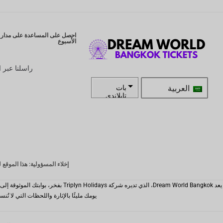
احصل على المساعدة على مدار ا
الأسبوع
راسلنا عبر ا
العربية
بات
تايلاندي
زار
كرونة
سويدية
الدولار
إخلاء المسؤولية: هذا الموقع ليس الموقع الرسمي لـ ld Bangkok
النيوزيلند
ي
كرونة
يومك مليئًا بالإثارة واللحظات التي لا تُنسى والاستمتاع السلس. دع idays
نرويجية
ين يابانى