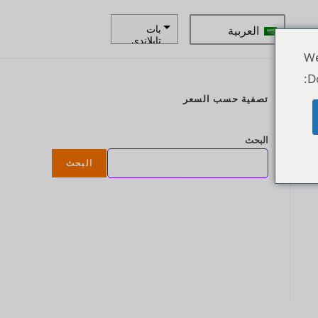
العربية
بات
تايلاندي
We
زار
D
كرونة
تصفية حسب السعر
سويدية
ع
الدولار
البحث
النيوزيلند
ي
البحث
كرونة
نرويجية
ين يابانى
يورو
روبية
هندية
روبية
إندونيسية