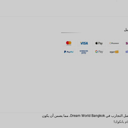
GBP
كرونة
دانمركية
بل
فرنك
سويسري
كاد
الدولار
الاسترالي
وون
كوري
جنوبي
يوان
صيني
تايوان
يعد Dream World Bangkok، الذي تديره شركة Triplyn Holidays بفخر، بوابتك الموثوقة إلى عالم من المغامرات المثيرة والمتعة العائلية. مع ملايين الزوار السعداء، نقوم ببراعة باختيار أفضل التجارب في Dream World Bangkok، مما يضمن أن يكون
رينغيت
ام بانكوك
!
ماليزي