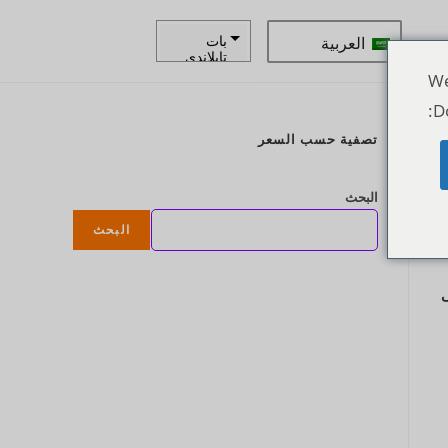
العربية
بات
تايلاندي
We
زار
D
كرونة
تصفية حسب السعر
سويدية
ع
الدولار
البحث
النيوزيلند
ي
البحث
كرونة
نرويجية
ى
ين يابانى
يورو
روبية
هندية
روبية
إندونيسية