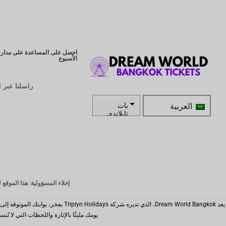
احصل على المساعدة على مدار ا
الأسبوع
راسلنا عبر ا
العربية
بات
تايلاندي
زار
كرونة
سويدية
الدولار
إخلاء المسؤولية: هذا الموقع ليس الموقع الرسمي لـ ld Bangkok
النيوزيلند
ي
كرونة
يومك مليئًا بالإثارة واللحظات التي لا تُنسى والاستمتاع السلس. دع idays
نرويجية