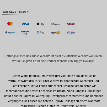
CHF
WIR AKZEPTIEREN
CAD
AUD
Südkore
anischer
Won
Chinesis
cher
Yuan
Haftungsausschluss: Diese Website ist nicht die offizielle Website von Dream
World Bangkok. Es ist eine Partner-Website von Triplyn Holidays.
TWD
MYR
Dream World Bangkok, stolz verwaltet von Triplyn Holidays, ist Ihr
PHP
vertrauenswürdiges Tor zu einer Welt voller spannender Abenteuer und
Familienspaß. Mit Millionen zufriedener Besucher organisieren wir
HKD
fachmännisch die besten Erlebnisse im Dream World Bangkok und sorgen
dafür, dass Ihr Tag voller Aufregung, unvergesslicher Momente und nahtlosen
SGD
Vergnügens ist. Lassen Sie sich von Triplyn Holidays zu einem wahrhaft
USD
magischen Erlebnis führen im
Traumwelt Bangkok
!