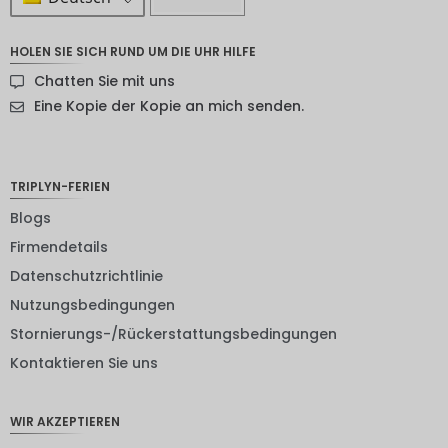
ZAR
HOLEN SIE SICH RUND UM DIE UHR HILFE
SEK
Chatten Sie mit uns
NZD
Eine Kopie der Kopie an mich senden.
NOK
JPY
TRIPLYN-FERIEN
EUR
Blogs
Firmendetails
INR
Datenschutzrichtlinie
IDR
Nutzungsbedingungen
GBP
Stornierungs-/Rückerstattungsbedingungen
DKK
Kontaktieren Sie uns
CHF
WIR AKZEPTIEREN
CAD