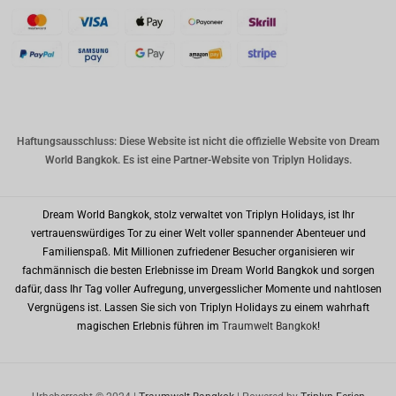
AUD
Südkore
anischer
Won
Chinesis
cher
Yuan
Haftungsausschluss: Diese Website ist nicht die offizielle Website von Dream
World Bangkok. Es ist eine Partner-Website von Triplyn Holidays.
TWD
MYR
Dream World Bangkok, stolz verwaltet von Triplyn Holidays, ist Ihr
PHP
vertrauenswürdiges Tor zu einer Welt voller spannender Abenteuer und
Familienspaß. Mit Millionen zufriedener Besucher organisieren wir
HKD
fachmännisch die besten Erlebnisse im Dream World Bangkok und sorgen
dafür, dass Ihr Tag voller Aufregung, unvergesslicher Momente und nahtlosen
SGD
Vergnügens ist. Lassen Sie sich von Triplyn Holidays zu einem wahrhaft
USD
magischen Erlebnis führen im
Traumwelt Bangkok
!