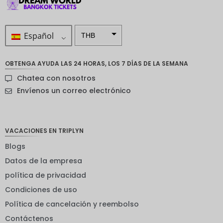
Español
THB
ZAR
OBTENGA AYUDA LAS 24 HORAS, LOS 7 DÍAS DE LA SEMANA
Corona
Chatea con nosotros
sueca
Envíenos un correo electrónico
Dólar
neozelan
dés
VACACIONES EN TRIPLYN
Corona
noruega
Blogs
Guay
Datos de la empresa
política de privacidad
EUR
Condiciones de uso
INR
Política de cancelación y reembolso
IDR
Contáctenos