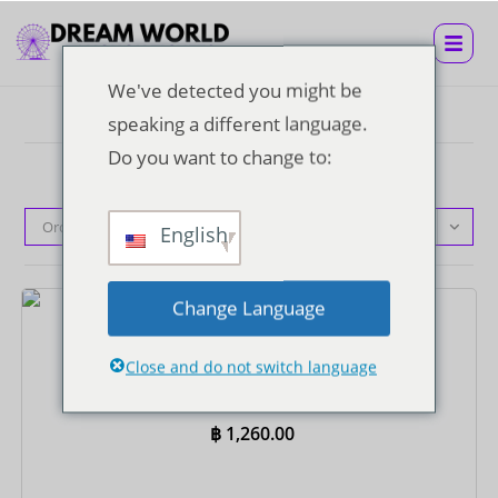
We've detected you might be
speaking a different language.
Do you want to change to:
Orden predeterminado
English
Change Language
Entradas
Close and do not switch language
Billete Super Visa con almuerzo buffet y traslado
privado de ida y vuelta al hotel
฿
1,260.00