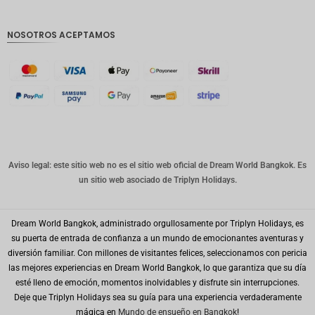
GBP
Corona
NOSOTROS ACEPTAMOS
danesa
franco
suizo
CANALL
A
Dólar
australia
no
Aviso legal: este sitio web no es el sitio web oficial de Dream World Bangkok. Es
un sitio web asociado de Triplyn Holidays.
Won
coreano
Dream World Bangkok, administrado orgullosamente por Triplyn Holidays, es
Año
Nuevo
su puerta de entrada de confianza a un mundo de emocionantes aventuras y
Chino
diversión familiar. Con millones de visitantes felices, seleccionamos con pericia
las mejores experiencias en Dream World Bangkok, lo que garantiza que su día
Día
esté lleno de emoción, momentos inolvidables y disfrute sin interrupciones.
Mundial
del Golfo
Deje que Triplyn Holidays sea su guía para una experiencia verdaderamente
mágica en
Mundo de ensueño en Bangkok
!