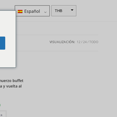
Español
THB
ZAR
Corona
sueca
VISUALIZACIÓN:
12
24
TODO
e
Dólar
neozelan
dés
Corona
noruega
Guay
lmuerzo buffet
EUR
a y vuelta al
INR
IDR
0
GBP
ra