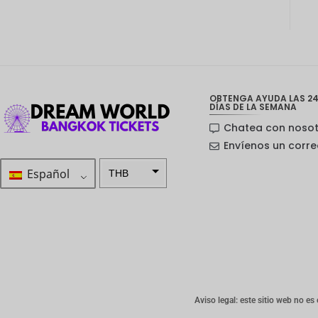
OBTENGA AYUDA LAS 24
DÍAS DE LA SEMANA
Chatea con noso
Envíenos un corre
Español
THB
ZAR
Corona
sueca
Dólar
neozelan
dés
Aviso legal: este sitio web no es
Corona