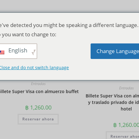
've detected you might be speaking a different language.
 you want to change to:
English
Orden predeterminado
Change Languag
Close and do not switch language
Entradas
Entradas
illete Super Visa con almuerzo buffet
Billete Super Visa con a
y traslado privado de id
฿
1,260.00
hotel
Reservar ahora
฿
1,260.0
Reservar aho