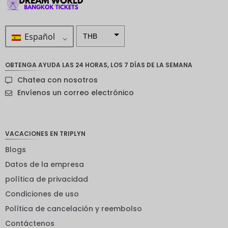
Español
THB
ZAR
OBTENGA AYUDA LAS 24 HORAS, LOS 7 DÍAS DE LA SEMANA
Corona
Chatea con nosotros
sueca
Envíenos un correo electrónico
Dólar
neozelan
dés
VACACIONES EN TRIPLYN
Corona
noruega
Blogs
Guay
Datos de la empresa
política de privacidad
EUR
Condiciones de uso
INR
Política de cancelación y reembolso
IDR
Contáctenos