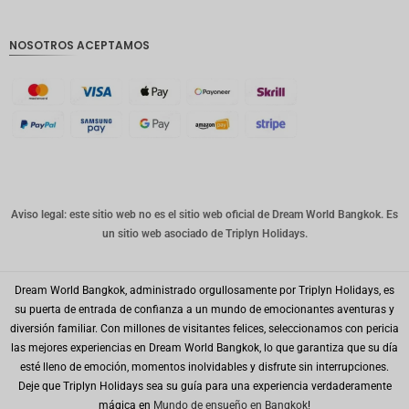
GBP
Corona
NOSOTROS ACEPTAMOS
danesa
franco
suizo
CANALL
A
Dólar
australia
no
Aviso legal: este sitio web no es el sitio web oficial de Dream World Bangkok. Es
un sitio web asociado de Triplyn Holidays.
Won
coreano
Dream World Bangkok, administrado orgullosamente por Triplyn Holidays, es
Año
Nuevo
su puerta de entrada de confianza a un mundo de emocionantes aventuras y
Chino
diversión familiar. Con millones de visitantes felices, seleccionamos con pericia
las mejores experiencias en Dream World Bangkok, lo que garantiza que su día
Día
esté lleno de emoción, momentos inolvidables y disfrute sin interrupciones.
Mundial
del Golfo
Deje que Triplyn Holidays sea su guía para una experiencia verdaderamente
mágica en
Mundo de ensueño en Bangkok
!