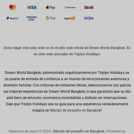
franco
suizo
CANALL
A
Dólar
australia
no
Aviso legal: este sitio web no es el sitio web oficial de Dream World Bangkok. Es
un sitio web asociado de Triplyn Holidays.
Won
coreano
Dream World Bangkok, administrado orgullosamente por Triplyn Holidays, es
Año
Nuevo
su puerta de entrada de confianza a un mundo de emocionantes aventuras y
Chino
diversión familiar. Con millones de visitantes felices, seleccionamos con pericia
las mejores experiencias en Dream World Bangkok, lo que garantiza que su día
Día
esté lleno de emoción, momentos inolvidables y disfrute sin interrupciones.
Mundial
del Golfo
Deje que Triplyn Holidays sea su guía para una experiencia verdaderamente
mágica en
Mundo de ensueño en Bangkok
!
Mir
PHP
Derechos de autor © 2024 |
Mundo de ensueño en Bangkok
| Powered by