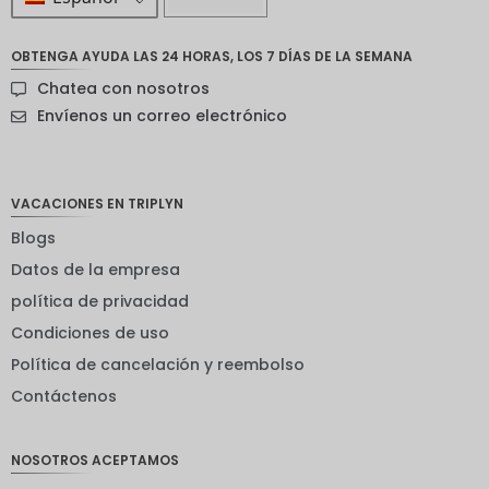
ZAR
OBTENGA AYUDA LAS 24 HORAS, LOS 7 DÍAS DE LA SEMANA
Corona
Chatea con nosotros
sueca
Envíenos un correo electrónico
Dólar
neozelan
dés
VACACIONES EN TRIPLYN
Corona
noruega
Blogs
Guay
Datos de la empresa
política de privacidad
EUR
Condiciones de uso
INR
Política de cancelación y reembolso
IDR
Contáctenos
GBP
Corona
NOSOTROS ACEPTAMOS
danesa