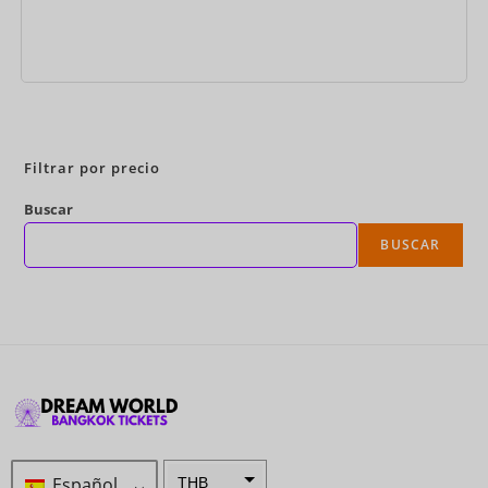
Reservar ahora
Filtrar por precio
Buscar
BUSCAR
Español
THB