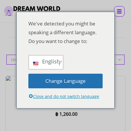
We've detected you might be
speaking a different language.
Do you want to change to:
Orden predeterminado
English
Change Language
Entradas
Close and do not switch language
Billete Super Visa con almuerzo buffet y traslado
privado de ida y vuelta al hotel
฿
1,260.00