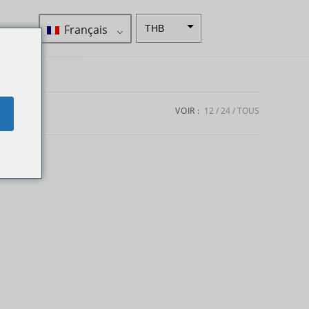
Français
THB
ZAR
SEK
Dollar
VOIR :
12
24
TOUS
e
néo-
zélandai
s
NOK
JPY
EUR
Roupie
indienne
IDR
Livres
sterling