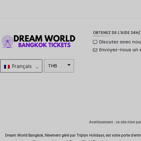
OBTENEZ DE L'AIDE 24H/
Discutez avec no
Envoyez-nous un 
Français
THB
ZAR
SEK
Dollar
néo-
zélandai
s
Avertissement : ce site n'est pa
NOK
Dream World Bangkok, fièrement géré par Triplyn Holidays, est votre porte d'entr
JPY