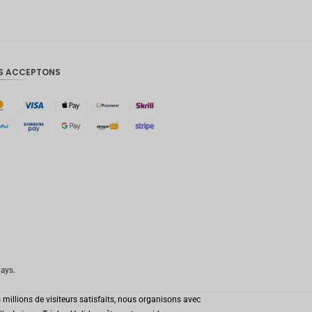
Couronn
e
danoise
CHF
S ACCEPTONS
GOUJAT
AUD
KRW
Le
Nouvel
An
chinois
TWD
MYR
days.
PHP
millions de visiteurs satisfaits, nous organisons avec
Dollar de