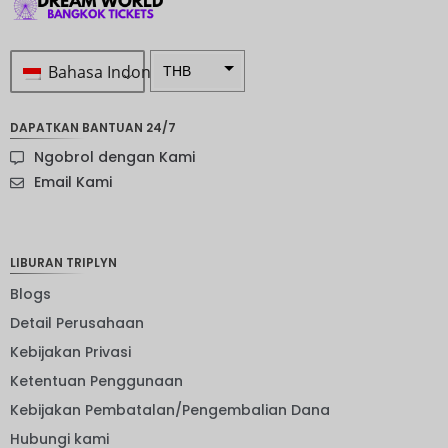
Bahasa Indonesia
THB
Rp 1.0 ...
DAPATKAN BANTUAN 24/7
SEK
Ngobrol dengan Kami
mata
Email Kami
uang
Selandia
Baru
LIBURAN TRIPLYN
Bahasa
Indonesi
Blogs
a: NOK
Detail Perusahaan
mata
uang
Kebijakan Privasi
JPY
Ketentuan Penggunaan
EUR
Kebijakan Pembatalan/Pengembalian Dana
IDR
Hubungi kami