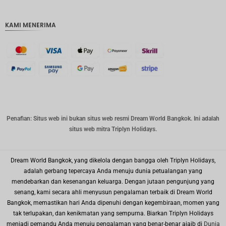
IDR
KAMI MENERIMA
mata
uang
GBP
DKK
Bahasa
Indonesi
a: CHF
mata
Penafian: Situs web ini bukan situs web resmi Dream World Bangkok. Ini adalah
uang
situs web mitra Triplyn Holidays.
CAD
mata
uang
Dream World Bangkok, yang dikelola dengan bangga oleh Triplyn Holidays,
dolar AS
adalah gerbang tepercaya Anda menuju dunia petualangan yang
mendebarkan dan kesenangan keluarga. Dengan jutaan pengunjung yang
KRW
senang, kami secara ahli menyusun pengalaman terbaik di Dream World
Tahun
Bangkok, memastikan hari Anda dipenuhi dengan kegembiraan, momen yang
Baru
tak terlupakan, dan kenikmatan yang sempurna. Biarkan Triplyn Holidays
Imlek
menjadi pemandu Anda menuju pengalaman yang benar-benar ajaib di
Dunia