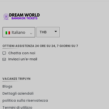
Italiano
THB
ZAR
OTTIENI ASSISTENZA 24 ORE SU 24, 7 GIORNI SU 7
Corona
Chatta con noi
svedese
Inviaci un'e-mail
Dollaro
neozelan
dese
VACANZE TRIPLYN
NOK
Blogs
Yen
giappon
Dettagli aziendali
ese
politica sulla riservatezza
euro
Termini di utilizzo