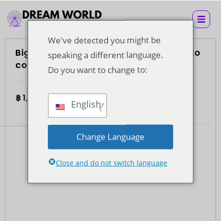
We've detected you might be
Biglietto Super Visa con trasferimento
speaking a different language.
condiviso andata e ritorno in hotel
Do you want to change to:
฿
1,650.00
Per adulto
4.7
(935)
English
Change Language
Close and do not switch language