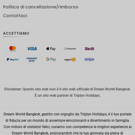
rupia
Politica di cancellazione/rimborso
indiana
Contattaci
IDR
Sterlina
ACCETTIAMO
inglese
Corona
danese
CHF
CAD
Dollaro
australia
Disclaimer: Questo sito web non è il sito web ufficiale di Dream World Bangkok.
no
È un sito web partner di Triplyn Holidays.
KRW
Dream World Bangkok, gestito con orgoglio da Triplyn Holidays, è il tuo portale
Città di
New
di fiducia per un mondo di avventure emozionanti e divertimento in famiglia.
York
Con milioni di visitatori felici, curiamo con competenza le migliori esperienze al
Dream World Bangkok, assicurandoti che la tua giornata sia piena di