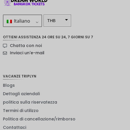
Italiano
THB
ZAR
OTTIENI ASSISTENZA 24 ORE SU 24, 7 GIORNI SU 7
Corona
Chatta con noi
svedese
Inviaci un'e-mail
Dollaro
neozelan
dese
VACANZE TRIPLYN
NOK
Blogs
Yen
giappon
Dettagli aziendali
ese
politica sulla riservatezza
euro
Termini di utilizzo
rupia
Politica di cancellazione/rimborso
indiana
Contattaci