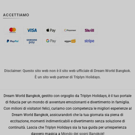
IDR
Sterlina
ACCETTIAMO
inglese
Corona
danese
CHF
CAD
Dollaro
australia
Disclaimer: Questo sito web non è il sito web ufficiale di Dream World Bangkok.
no
È un sito web partner di Triplyn Holidays.
KRW
Dream World Bangkok, gestito con orgoglio da Triplyn Holidays, è il tuo portale
Città di
New
di fiducia per un mondo di avventure emozionanti e divertimento in famiglia.
York
Con milioni di visitatori felici, curiamo con competenza le migliori esperienze al
Dream World Bangkok, assicurandoti che la tua giornata sia piena di
TWD
eccitazione, momenti indimenticabili e divertimento senza soluzione di
continuità. Lascia che Triplyn Holidays sia la tua guida per un'esperienza
Milioni di
dollari
davvero magica a
Mondo dei sogni Bangkok
!