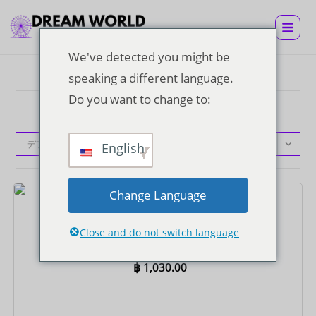
We've detected you might be
speaking a different language.
Do you want to change to:
デフォルト表示
English
Change Language
チケット
スーパービザチケット
Close and do not switch language
฿
1,030.00