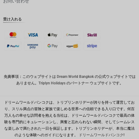
お問い合わせ
インドル
ピー
受け入れる
英ポンド
デンマー
ククロー
ネ
スイスフ
ラン
CAD
免責事項：このウェブサイトは Dream World Bangkok の公式ウェブサイトでは
オースト
ありません。Triplyn Holidays のパートナー ウェブサイトです。
ラリアド
ル
韓国ウォ
ドリームワールドバンコクは、トリプリンホリデーが誇りを持って運営してお
ン
り、スリル満点の冒険と家族で楽しめる世界への信頼できる入り口です。何百
万人もの幸せな訪問者を抱える当社は、ドリームワールドバンコクで最高の体
人民元
験を専門的にキュレーションし、興奮と忘れられない瞬間、そしてシームレス
な楽しみで満たされた一日を保証します。トリプリンホリデーが、本当に魔法
台湾
のような体験へのガイドになります。
ドリームワールドバンコク
!