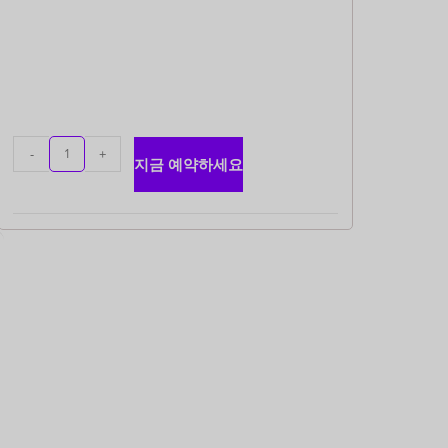
CAD
AUD
KRW
CNY
-
+
지금 예약하세요
TWD
MYR
PHP
HKD
SGD
USD