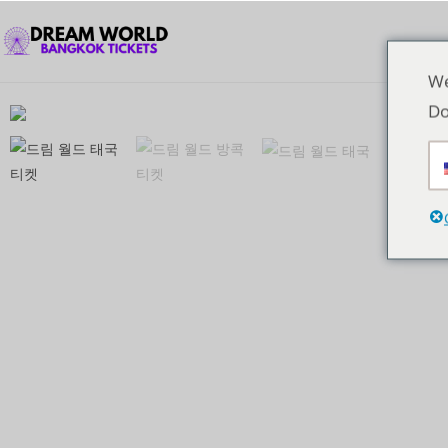
We
Do