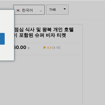
한국어
THB
ZAR
SEK
뷔페 점심 식사 및 왕복 개인 호텔
이동이 포함된 슈퍼 비자 티켓
NZD
e
NOK
฿
1,260.00
4.3
(4.7K)
총
JPY
EUR
INR
IDR
GBP
DKK
CHF