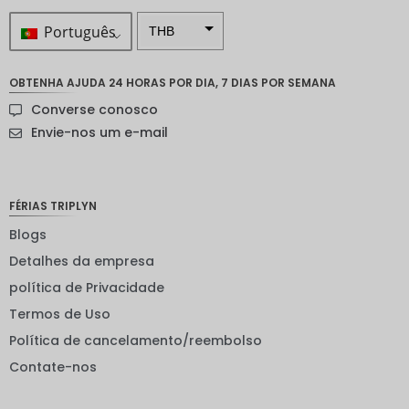
Português
THB
ZAR
OBTENHA AJUDA 24 HORAS POR DIA, 7 DIAS POR SEMANA
Coroa
Converse conosco
sueca
Envie-nos um e-mail
Dólar
neozelan
dês
FÉRIAS TRIPLYN
Coroa
noruegu
Blogs
esa
Detalhes da empresa
ienes
política de Privacidade
EUR
Termos de Uso
INR
Política de cancelamento/reembolso
Contate-nos
IDR
GBP