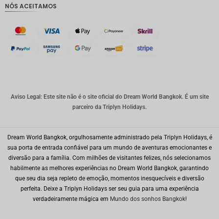
NÓS ACEITAMOS
Coroa
dinamar
quesa
Franco
suíço
CAD
Dólar
australia
Aviso Legal: Este site não é o site oficial do Dream World Bangkok. É um site
no
parceiro da Triplyn Holidays.
KRW
Dream World Bangkok, orgulhosamente administrado pela Triplyn Holidays, é
CNY
sua porta de entrada confiável para um mundo de aventuras emocionantes e
TWD
diversão para a família. Com milhões de visitantes felizes, nós selecionamos
habilmente as melhores experiências no Dream World Bangkok, garantindo
Minhas
que seu dia seja repleto de emoção, momentos inesquecíveis e diversão
Ries
perfeita. Deixe a Triplyn Holidays ser seu guia para uma experiência
verdadeiramente mágica em
Mundo dos sonhos Bangkok
!
PHP
Dólar de