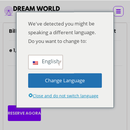
We've detected you might be
Bilhete Super Visa com almoço buffet
speaking a different language.
Do you want to change to:
e
1,260.00
Por adulto
4.7
(935)
English
Change Language
Close and do not switch language
RESERVE AGORA