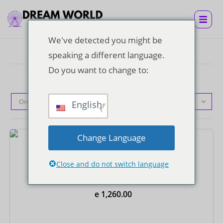
We've detected you might be
speaking a different language.
Do you want to change to:
Ordenação padrão
English
Change Language
Ingressos
Close and do not switch language
Bilhete Super Visa com almoço buffet e traslado
privativo de ida e volta do hotel
e
1,260.00