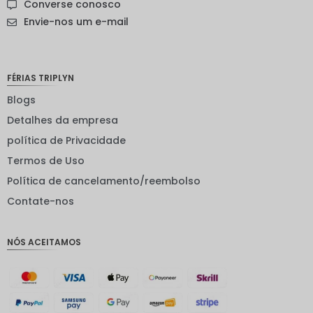
Converse conosco
sueca
Envie-nos um e-mail
Dólar
neozelan
dês
FÉRIAS TRIPLYN
Coroa
noruegu
Blogs
esa
Detalhes da empresa
ienes
política de Privacidade
EUR
Termos de Uso
INR
Política de cancelamento/reembolso
Contate-nos
IDR
GBP
NÓS ACEITAMOS
Coroa
dinamar
quesa
Franco
suíço