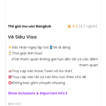
Thế giới mơ ước Bangkok
4.3
(4,7 nghìn)
Vé Siêu Visa
Xác nhận ngay lập tức
Vé di động
Thời gian linh hoạt
Vé tham quan không giới hạn đến tất cả các điểm
tham quan
Truy cập vào Snow Town và Go-Kart
Truy cập vào tất cả các khu vực theo chủ đề
Không bao gồm chuyển nhượng
Show inclusions & important info
từ
฿ 1.000