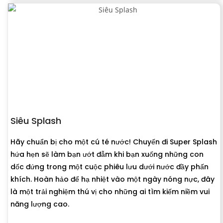
Siêu Splash
Hãy chuẩn bị cho một cú té nước! Chuyến đi Super Splash
hứa hẹn sẽ làm bạn ướt đẫm khi bạn xuống những con
dốc đứng trong một cuộc phiêu lưu dưới nước đầy phấn
khích. Hoàn hảo để hạ nhiệt vào một ngày nóng nực, đây
là một trải nghiệm thú vị cho những ai tìm kiếm niềm vui
năng lượng cao.