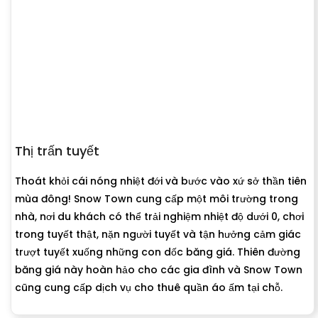
Thị trấn tuyết
Thoát khỏi cái nóng nhiệt đới và bước vào xứ sở thần tiên
mùa đông! Snow Town cung cấp một môi trường trong
nhà, nơi du khách có thể trải nghiệm nhiệt độ dưới 0, chơi
trong tuyết thật, nặn người tuyết và tận hưởng cảm giác
trượt tuyết xuống những con dốc băng giá. Thiên đường
băng giá này hoàn hảo cho các gia đình và Snow Town
cũng cung cấp dịch vụ cho thuê quần áo ấm tại chỗ.