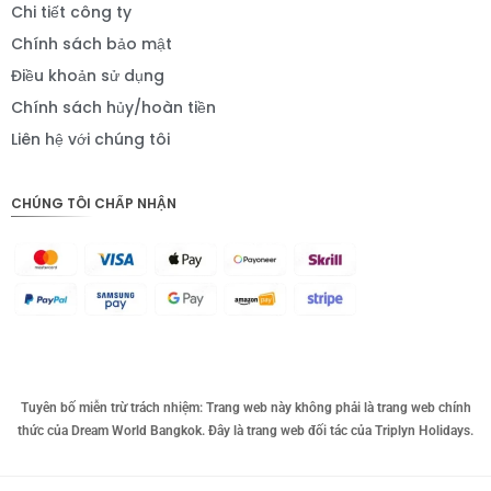
Chi tiết công ty
INR
Chính sách bảo mật
IDR
Điều khoản sử dụng
GBP
Chính sách hủy/hoàn tiền
DKK
Liên hệ với chúng tôi
CHF
CHÚNG TÔI CHẤP NHẬN
CAD
AUD
KRW
CNY
TWD
MYR
Tuyên bố miễn trừ trách nhiệm: Trang web này không phải là trang web chính
thức của Dream World Bangkok. Đây là trang web đối tác của Triplyn Holidays.
PHP
HKD