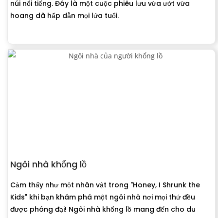
núi nổi tiếng. Đây là một cuộc phiêu lưu vừa ướt vừa
hoang dã hấp dẫn mọi lứa tuổi.
Ngôi nhà khổng lồ
Cảm thấy như một nhân vật trong "Honey, I Shrunk the
Kids" khi bạn khám phá một ngôi nhà nơi mọi thứ đều
được phóng đại! Ngôi nhà khổng lồ mang đến cho du