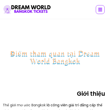
Điểm tham quan tại Dream
World Bangkok
Giới thiệu
Thế giới mơ ước Bangkok
là công viên giải trí đẳng cấp thế