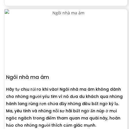
Ngôi nhà ma ám
Hãy tự chịu rủi ro khi vào! Ngôi nhà ma ám không dành
cho những người yếu tim vì nó đưa du khách qua những
hành lang rùng rợn chứa đầy những điều bất ngờ kỳ lạ.
Ma, yêu tinh và những nỗi sợ hãi bất ngờ ẩn núp ở mọi
ngóc ngách trong điểm tham quan ma quái này, hoàn
hảo cho những người thích cảm giác mạnh.