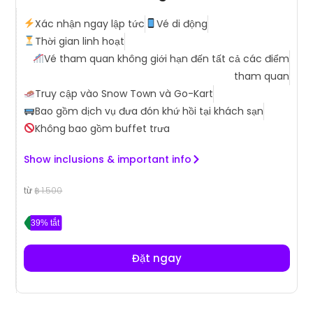
Xác nhận ngay lập tức
Vé di động
Thời gian linh hoạt
Vé tham quan không giới hạn đến tất cả các điểm
tham quan
Truy cập vào Snow Town và Go-Kart
Bao gồm dịch vụ đưa đón khứ hồi tại khách sạn
Không bao gồm buffet trưa
Show inclusions & important info
từ
฿ 1.500
39% tắt
Đặt ngay