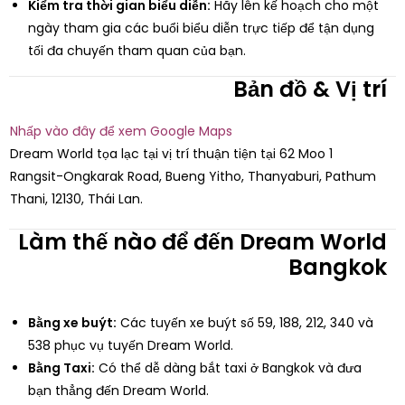
Kiểm tra thời gian biểu diễn:
Hãy lên kế hoạch cho một
ngày tham gia các buổi biểu diễn trực tiếp để tận dụng
tối đa chuyến tham quan của bạn.
Bản đồ & Vị trí
Nhấp vào đây để xem Google Maps
Dream World tọa lạc tại vị trí thuận tiện tại 62 Moo 1
Rangsit-Ongkarak Road, Bueng Yitho, Thanyaburi, Pathum
Thani, 12130, Thái Lan.
Làm thế nào để đến Dream World
Bangkok
Bằng xe buýt:
Các tuyến xe buýt số 59, 188, 212, 340 và
538 phục vụ tuyến Dream World.
Bằng Taxi:
Có thể dễ dàng bắt taxi ở Bangkok và đưa
bạn thẳng đến Dream World.