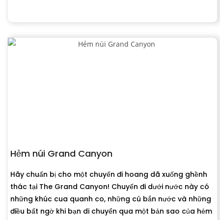
Hẻm núi Grand Canyon
Hãy chuẩn bị cho một chuyến đi hoang dã xuống ghềnh
thác tại The Grand Canyon! Chuyến đi dưới nước này có
những khúc cua quanh co, những cú bắn nước và những
điều bất ngờ khi bạn di chuyển qua một bản sao của hẻm