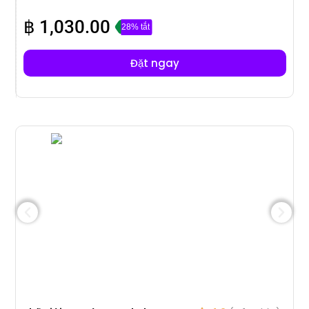
฿
1,030.00
28% tắt
Đặt ngay