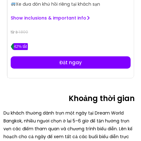
Xe đưa đón khứ hồi riêng tại khách sạn
Show inclusions & important info
từ
฿ 1.800
42% tắt
Đặt ngay
Khoảng thời gian
Du khách thường dành trọn một ngày tại Dream World
Bangkok, nhiều người chọn ở lại 5–6 giờ để tận hưởng trọn
vẹn các điểm tham quan và chương trình biểu diễn. Lên kế
hoạch cho cả ngày để xem tất cả các buổi biểu diễn trực