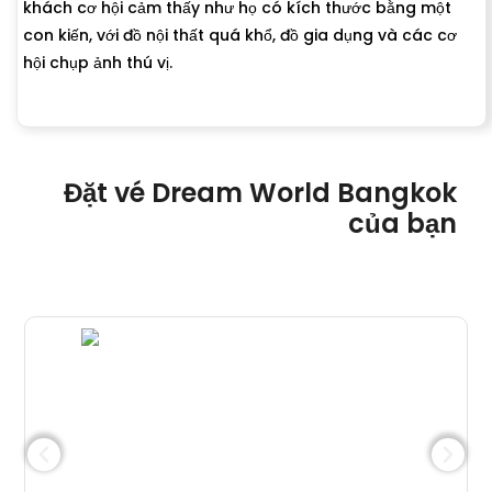
khách cơ hội cảm thấy như họ có kích thước bằng một
con kiến, với đồ nội thất quá khổ, đồ gia dụng và các cơ
hội chụp ảnh thú vị.
Đặt vé Dream World Bangkok
của bạn