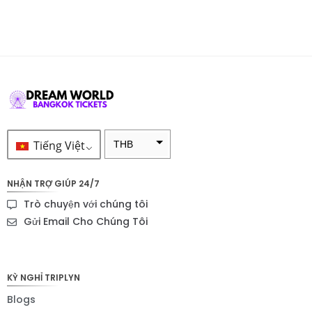
Tiếng Việt
THB
ZAR
NHẬN TRỢ GIÚP 24/7
SEK
Trò chuyện với chúng tôi
NZD
Gửi Email Cho Chúng Tôi
NOK
JPY
KỲ NGHỈ TRIPLYN
EUR
Blogs