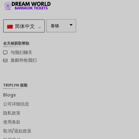
简体中文
泰铢
南非兰特
全天候获取帮助
瑞典克朗
与我们聊天
新西兰元
发邮件给我们
挪威克朗
日元
TRIPLYN 假期
欧元
Blogs
公司详细信息
印度卢比
隐私政策
发行人违
约评级
使用条款
取消/退款政策
英镑