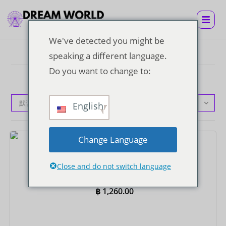
We've detected you might be
speaking a different language.
Do you want to change to:
默认产品排序
English
Change Language
门票
超级签证机票连自助午餐
Close and do not switch language
฿
1,260.00