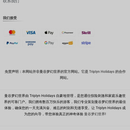
联系我们
丹麦克朗
瑞士法郎
我们接受
计算机辅
助设计
澳元
韩元
中国新年
新台币
免责声明：本网站并非曼谷梦幻世界的官方网站。它是 Triplyn Holidays 的合作
网站。
马来西亚
林吉特
PHP
曼谷梦幻世界由 Triplyn Holidays 自豪地管理，是您通往惊险刺激和家庭乐趣世
界的可靠门户。我们拥有数百万快乐的游客，我们专业策划曼谷梦幻世界的最佳
港币
体验，确保您的一天充满兴奋、难忘的时刻和无缝享受。让 Triplyn Holidays 成
为您的向导，带您体验真正的神奇体验
曼谷梦幻世界
!
新加坡元
美元