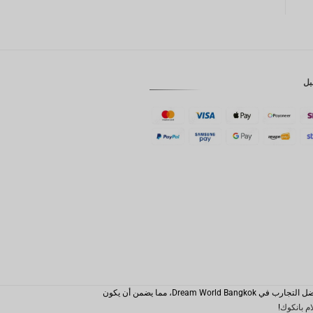
GBP
كرونة
دانمركية
بل
فرنك
سويسري
كاد
الدولار
الاسترالي
وون
كوري
جنوبي
يوان
صيني
تايوان
رينغيت
يعد Dream World Bangkok، الذي تديره شركة Triplyn Holidays بفخر، بوابتك الموثوقة إلى عالم من المغامرات المثيرة والمتعة العائلية. مع ملايين الزوار السعداء، نقوم ببراعة باختيار أفضل التجارب في Dream World Bangkok، مما يضمن أن يكون
ماليزي
ام بانكوك
!