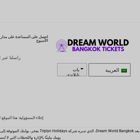
احصل على المساعدة على مدار ا
الأسبوع
راسلنا عبر ا
العربية
بات
تايلاندي
زار
كرونة
سويدية
الدولار
إخلاء المسؤولية: هذا الموقع ليس الموقع الرسمي لـ ld Bangkok
النيوزيلند
ي
كرونة
يومك مليئًا بالإثارة واللحظات التي لا تُنسى والاستمتاع السلس. دع idays
نرويجية