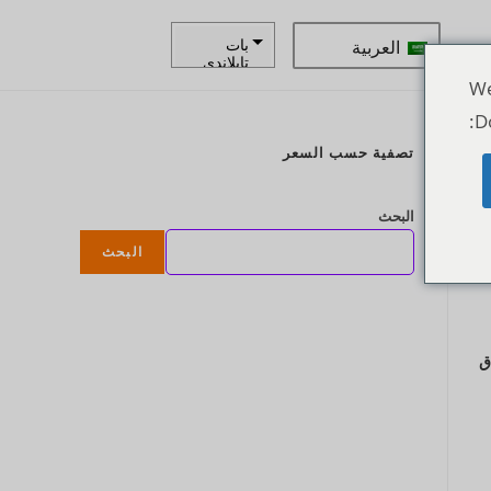
العربية
بات
تايلاندي
We
زار
D
كرونة
تصفية حسب السعر
سويدية
ع
الدولار
البحث
النيوزيلند
ي
البحث
كرونة
نرويجية
ين يابانى
دق
يورو
روبية
هندية
روبية
إندونيسية