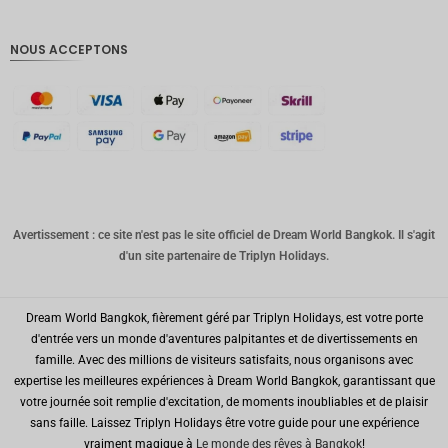
Livres
sterling
NOUS ACCEPTONS
Couronn
e
danoise
CHF
GOUJAT
AUD
Avertissement : ce site n'est pas le site officiel de Dream World Bangkok. Il s'agit
KRW
d'un site partenaire de Triplyn Holidays.
Le
Nouvel
An
Dream World Bangkok, fièrement géré par Triplyn Holidays, est votre porte
chinois
d'entrée vers un monde d'aventures palpitantes et de divertissements en
TWD
famille. Avec des millions de visiteurs satisfaits, nous organisons avec
expertise les meilleures expériences à Dream World Bangkok, garantissant que
MYR
votre journée soit remplie d'excitation, de moments inoubliables et de plaisir
sans faille. Laissez Triplyn Holidays être votre guide pour une expérience
PHP
vraiment magique à
Le monde des rêves à Bangkok
!