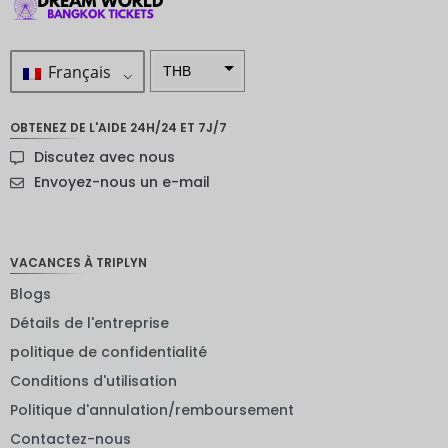
Français
THB
ZAR
OBTENEZ DE L'AIDE 24H/24 ET 7J/7
SEK
Discutez avec nous
Dollar
Envoyez-nous un e-mail
néo-
zélandai
s
VACANCES À TRIPLYN
NOK
Blogs
JPY
Détails de l'entreprise
EUR
politique de confidentialité
Roupie
Conditions d'utilisation
indienne
Politique d'annulation/remboursement
IDR
Contactez-nous