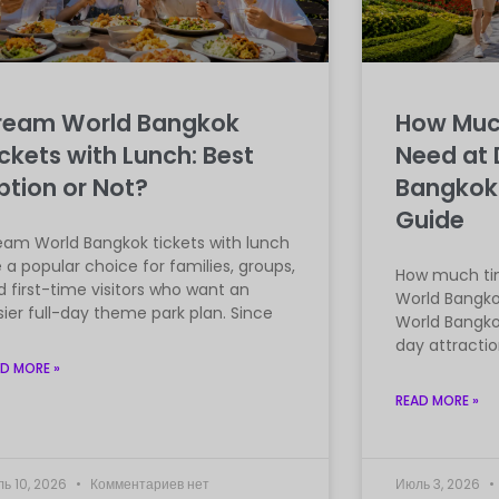
ream World Bangkok
How Muc
ckets with Lunch: Best
Need at
ption or Not?
Bangkok?
Guide
eam World Bangkok tickets with lunch
 a popular choice for families, groups,
How much ti
 first-time visitors who want an
World Bangko
ier full-day theme park plan. Since
World Bangkok
day attractio
D MORE »
READ MORE »
ь 10, 2026
Комментариев нет
Июль 3, 2026