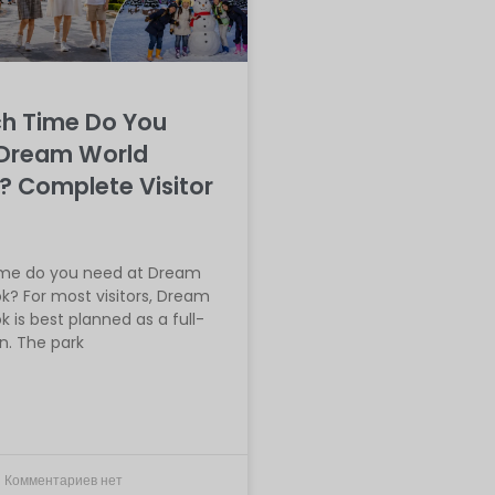
h Time Do You
 Dream World
 Complete Visitor
me do you need at Dream
k? For most visitors, Dream
 is best planned as a full-
n. The park
Комментариев нет