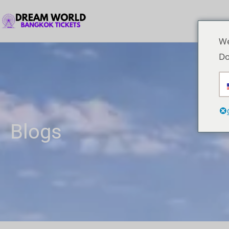
We
Do
Blogs