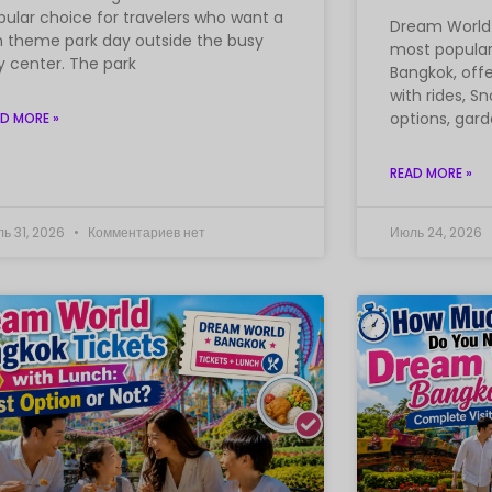
pular choice for travelers who want a
Dream World 
n theme park day outside the busy
most popular
y center. The park
Bangkok, offe
with rides, S
options, gard
D MORE »
READ MORE »
ь 31, 2026
Комментариев нет
Июль 24, 2026