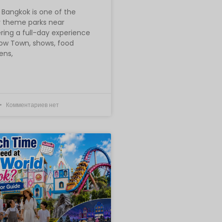
MYR
Bangkok is one of the
 theme parks near
PHP
ring a full-day experience
now Town, shows, food
гонконгс
кий
ens,
доллар
сингапу
рский
доллар
Комментариев нет
доллар
США