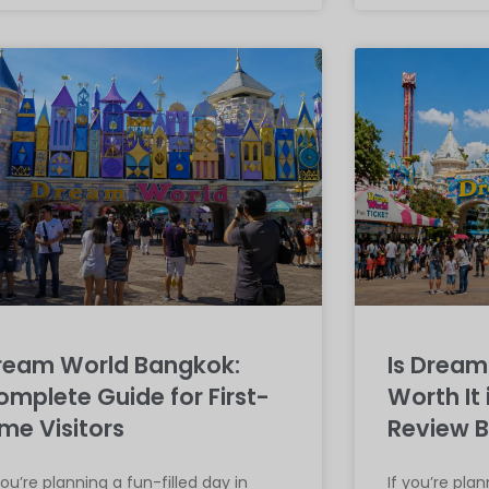
ream World Bangkok:
Is Drea
omplete Guide for First-
Worth It 
me Visitors
Review B
you’re planning a fun-filled day in
If you’re pla