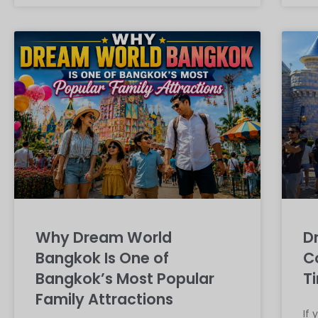
Why Dream World
D
Bangkok Is One of
C
Bangkok’s Most Popular
Ti
Family Attractions
If 