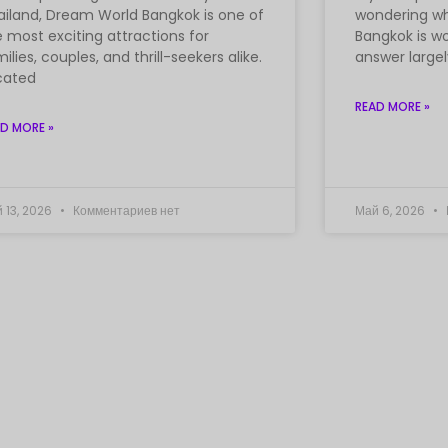
ailand, Dream World Bangkok is one of
wondering w
 most exciting attractions for
Bangkok is wo
ilies, couples, and thrill-seekers alike.
answer large
cated
READ MORE »
D MORE »
 13, 2026
Комментариев нет
Май 6, 2026