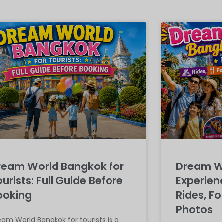
ream World Bangkok for
Dream W
urists: Full Guide Before
Experien
ooking
Rides, F
Photos
am World Bangkok for tourists is a