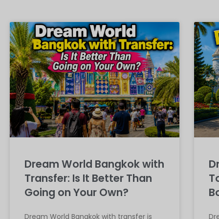
Dream World Bangkok with
D
Transfer: Is It Better Than
To
Going on Your Own?
B
Dream World Bangkok with transfer is
Dre