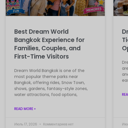
Best Dream World
D
Bangkok Experience for
Ti
Families, Couples, and
O
First-Time Visitors
Dr
are
Dream World Bangkok is one of the
and
most popular theme parks near
eas
Bangkok, offering rides, Snow Town,
shows, gardens, fantasy-style zones,
water attractions, food options,
REA
READ MORE »
Июль 17, 2026
Комментариев нет
Июл