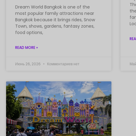
Th
Dream World Bangkok is one of the
the
most popular family attractions near
fam
Bangkok because it brings rides, Snow
Lo
Town, shows, gardens, fantasy zones,
food options,
REA
READ MORE »
Июнь 26, 2026
Комментариев нет
Май