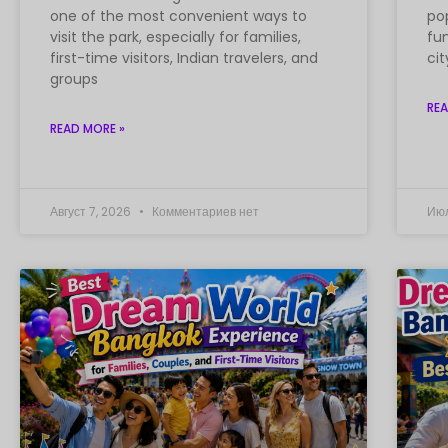
one of the most convenient ways to
po
visit the park, especially for families,
fu
first-time visitors, Indian travelers, and
cit
groups
REA
READ MORE »
Август 7, 2026
Комментариев нет
Июл