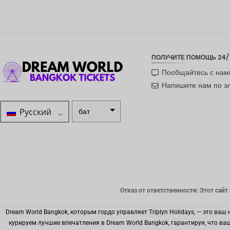
ПОЛУЧИТЕ ПОМОЩЬ 24/
Пообщайтесь с нам
Напишите нам по э
Русский
бат
ZAR
шведска
я крона
новозел
андский
Отказ от ответственности: Этот сайт
доллар
норвежс
Dream World Bangkok, которым гордо управляет Triplyn Holidays, — это 
кая
курируем лучшие впечатления в Dream World Bangkok, гарантируя, что в
крона