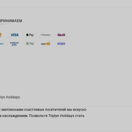
Фунт
стерлинг
ов
ПРИНИМАЕМ
датская
крона
швейцар
ский
франк
САПР
австрал
ийский
доллар
корейск
yn Holidays.
ая вона
 С миллионами счастливых посетителей мы искусно
китайски
й юань
наслаждением. Позвольте Triplyn Holidays стать
ТВД