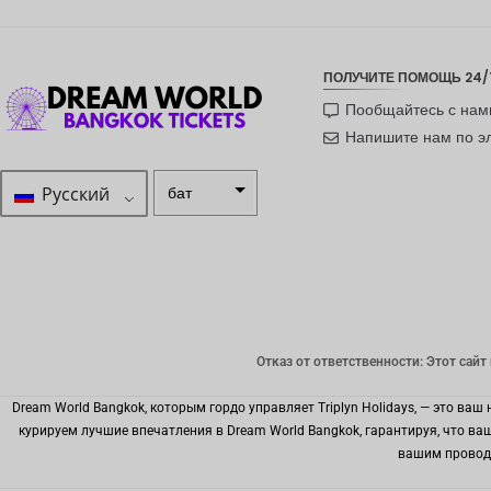
ПОЛУЧИТЕ ПОМОЩЬ 24/
Пообщайтесь с нам
Напишите нам по э
Русский
бат
ZAR
шведска
я крона
новозел
андский
Отказ от ответственности: Этот сайт
доллар
норвежс
Dream World Bangkok, которым гордо управляет Triplyn Holidays, — это 
кая
курируем лучшие впечатления в Dream World Bangkok, гарантируя, что в
крона
вашим провод
ЙЕНА