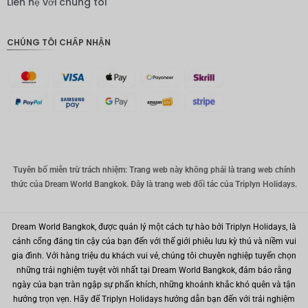
Liên hệ với chúng tôi
Bảng
Anh
CHÚNG TÔI CHẤP NHẬN
ĐKK
CHF
CAD
Đô la Úc
KRW
Tuyên bố miễn trừ trách nhiệm: Trang web này không phải là trang web chính
Nhân
thức của Dream World Bangkok. Đây là trang web đối tác của Triplyn Holidays.
dân tệ
TWD
Dream World Bangkok, được quản lý một cách tự hào bởi Triplyn Holidays, là
MYR
cánh cổng đáng tin cậy của bạn đến với thế giới phiêu lưu kỳ thú và niềm vui
gia đình. Với hàng triệu du khách vui vẻ, chúng tôi chuyên nghiệp tuyển chọn
PHP
những trải nghiệm tuyệt vời nhất tại Dream World Bangkok, đảm bảo rằng
Hồng
ngày của bạn tràn ngập sự phấn khích, những khoảnh khắc khó quên và tận
Kông
hưởng trọn vẹn. Hãy để Triplyn Holidays hướng dẫn bạn đến với trải nghiệm