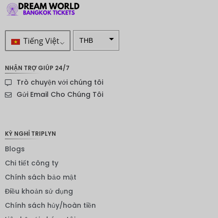
Tiếng Việt
THB
VND
NHẬN TRỢ GIÚP 24/7
SEK
Trò chuyện với chúng tôi
Đô la
Gửi Email Cho Chúng Tôi
New
Zealand
NOK
KỲ NGHỈ TRIPLYN
Yên
Blogs
Nhật
Chi tiết công ty
Đồng
Chính sách bảo mật
euro
Điều khoản sử dụng
INR
Chính sách hủy/hoàn tiền
IDR