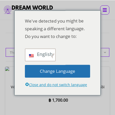
We've detected you might be
speaking a different language.
Do you want to change to:
Thứ tự mặc định
English
Change Language
Vé
Close and do not switch language
Vé Super Visa kèm Buffet trưa và xe đưa đón khứ hồi
đến khách sạn
฿
1,700.00