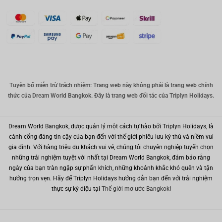
CHF
CAD
Đô la Úc
KRW
Tuyên bố miễn trừ trách nhiệm: Trang web này không phải là trang web chính
Nhân
thức của Dream World Bangkok. Đây là trang web đối tác của Triplyn Holidays.
dân tệ
TWD
Dream World Bangkok, được quản lý một cách tự hào bởi Triplyn Holidays, là
MYR
cánh cổng đáng tin cậy của bạn đến với thế giới phiêu lưu kỳ thú và niềm vui
gia đình. Với hàng triệu du khách vui vẻ, chúng tôi chuyên nghiệp tuyển chọn
PHP
những trải nghiệm tuyệt vời nhất tại Dream World Bangkok, đảm bảo rằng
Hồng
ngày của bạn tràn ngập sự phấn khích, những khoảnh khắc khó quên và tận
Kông
hưởng trọn vẹn. Hãy để Triplyn Holidays hướng dẫn bạn đến với trải nghiệm
thực sự kỳ diệu tại
Thế giới mơ ước Bangkok
!
đô la
Singapor
e