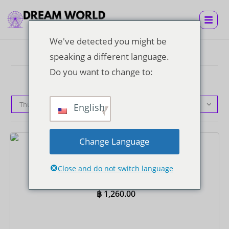
We've detected you might be
speaking a different language.
Do you want to change to:
Thứ tự mặc định
English
Change Language
Vé
Vé Super Visa Kèm Buffet Trưa
Close and do not switch language
฿
1,260.00