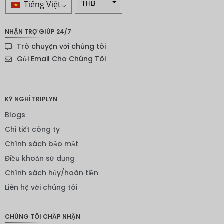
Tiếng Việt
THB
VND
NHẬN TRỢ GIÚP 24/7
SEK
Trò chuyện với chúng tôi
Đô la
Gửi Email Cho Chúng Tôi
New
Zealand
NOK
KỲ NGHỈ TRIPLYN
Yên
Blogs
Nhật
Chi tiết công ty
Đồng
Chính sách bảo mật
euro
Điều khoản sử dụng
INR
Chính sách hủy/hoàn tiền
IDR
Liên hệ với chúng tôi
Bảng
Anh
CHÚNG TÔI CHẤP NHẬN
ĐKK