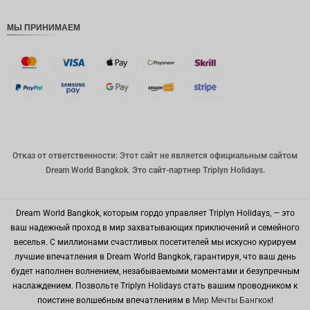
РДЭ
МЫ ПРИНИМАЕМ
Фунт
стерлинг
ов
датская
крона
швейцар
ский
франк
Отказ от ответственности: Этот сайт не является официальным сайтом
САПР
Dream World Bangkok. Это сайт-партнер Triplyn Holidays.
австрал
ийский
доллар
Dream World Bangkok, которым гордо управляет Triplyn Holidays, — это
ваш надежный проход в мир захватывающих приключений и семейного
корейск
веселья. С миллионами счастливых посетителей мы искусно курируем
ая вона
лучшие впечатления в Dream World Bangkok, гарантируя, что ваш день
китайски
будет наполнен волнением, незабываемыми моментами и безупречным
й юань
наслаждением. Позвольте Triplyn Holidays стать вашим проводником к
поистине волшебным впечатлениям в
Мир Мечты Бангкок
!
ТВД