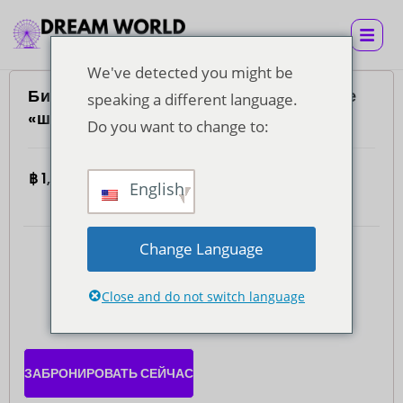
We've detected you might be
Билет Super Visa с обедом по системе
speaking a different language.
«шведский стол»
Do you want to change to:
฿
1,260.00
На взрослого
4.7
(935)
English
Change Language
Close and do not switch language
ЗАБРОНИРОВАТЬ СЕЙЧАС