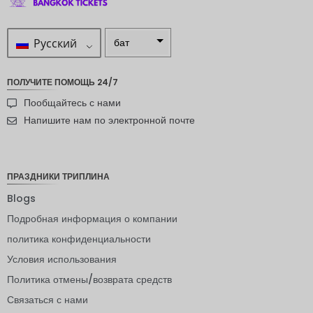
Русский
бат
ZAR
ПОЛУЧИТЕ ПОМОЩЬ 24/7
шведска
Пообщайтесь с нами
я крона
Напишите нам по электронной почте
новозел
андский
доллар
ПРАЗДНИКИ ТРИПЛИНА
норвежс
кая
Blogs
крона
Подробная информация о компании
ЙЕНА
политика конфиденциальности
евро
Условия использования
индийск
Политика отмены/возврата средств
ая
рупия
Связаться с нами